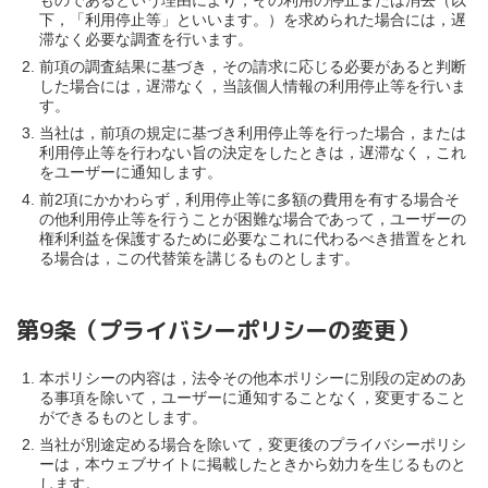
ものであるという理由により，その利用の停止または消去（以
下，「利用停止等」といいます。）を求められた場合には，遅
滞なく必要な調査を行います。
前項の調査結果に基づき，その請求に応じる必要があると判断
した場合には，遅滞なく，当該個人情報の利用停止等を行いま
す。
当社は，前項の規定に基づき利用停止等を行った場合，または
利用停止等を行わない旨の決定をしたときは，遅滞なく，これ
をユーザーに通知します。
前2項にかかわらず，利用停止等に多額の費用を有する場合そ
の他利用停止等を行うことが困難な場合であって，ユーザーの
権利利益を保護するために必要なこれに代わるべき措置をとれ
る場合は，この代替策を講じるものとします。
第9条（プライバシーポリシーの変更）
本ポリシーの内容は，法令その他本ポリシーに別段の定めのあ
る事項を除いて，ユーザーに通知することなく，変更すること
ができるものとします。
当社が別途定める場合を除いて，変更後のプライバシーポリシ
ーは，本ウェブサイトに掲載したときから効力を生じるものと
します。